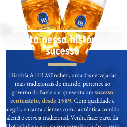
Invista nessa história de
sucesso
História A HB München, uma das cervejarias
mais tradicionais do mundo, pertence ao
governo da Baviera e apresenta um
sucesso
centenário, desde 1589.
Com qualidade e
alegria, encanta clientes com a autêntica comida
alemã e cerveja tradicional. Venha fazer parte da
Hofbräuhaus e traga essa experiência única para