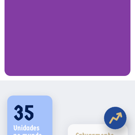
uma operação mais complexa porém
com margens
melhores.
Necessário que se tenha um local com
mais espaço tanto para caber a fábrica quanto a
própria área de atendimento e ao menos 300 lugares.
Investimento
Payback
R$ 4.739.300,00
24 meses
35
Unidades