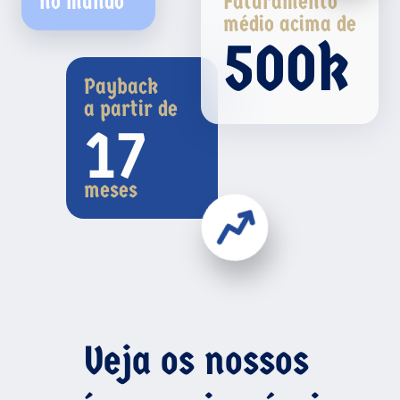
no mundo
Faturamento
médio acima de
500k
Payback
a partir de
17
meses
Veja os nossos