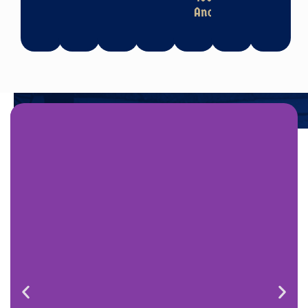
Anos
BrewPub
Conceito mais completo hoje, aonde temos toda a
experiência da coluniária e fábril em um só local. É